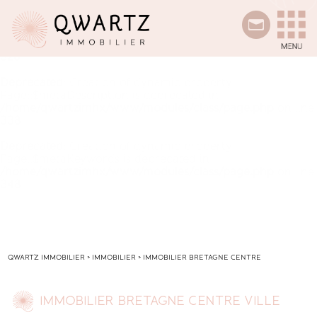
Deprecated
: Creation of dynamic property
Page::$metaTitre is deprecated in
/home/qwartzimhx/www/modules/class/page.php
on line
328
Deprecated
: Creation of dynamic property
Page::$metaDescription is deprecated in
/home/qwartzimhx/www/modules/class/page.php
on line
338
Deprecated
: Creation of dynamic property
Page::$metaKeywords is deprecated in
/home/qwartzimhx/www/modules/class/page.php
on line
348
QWARTZ IMMOBILIER
>
IMMOBILIER
>
IMMOBILIER BRETAGNE CENTRE
IMMOBILIER BRETAGNE CENTRE VILLE